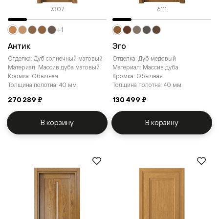
7307
6111
+1
Антик
Эго
Отделка: Дуб солнечный матовый
Отделка: Дуб медовый
Материал: Массив дуба матовый
Материал: Массив дуба
Кромка: Обычная
Кромка: Обычная
Толщина полотна: 40 мм
Толщина полотна: 40 мм
270 289 ₽
130 499 ₽
В корзину
В корзину