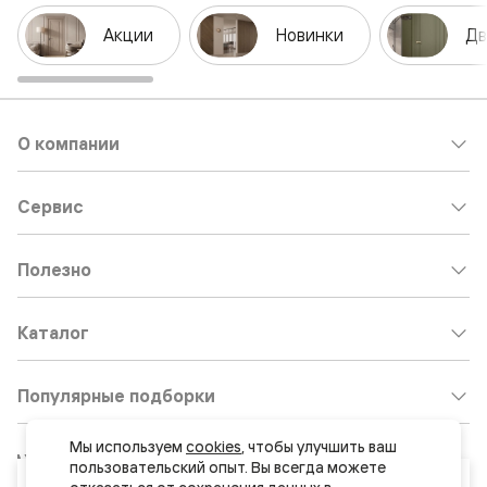
Акции
Новинки
Дв
О компании
Сервис
Полезно
Каталог
Популярные подборки
Мы используем 
cookies
, чтобы улучшить ваш 
Клиентский центр:
8 800 511 30 95
пользовательский опыт. Вы всегда можете 
Ваш город